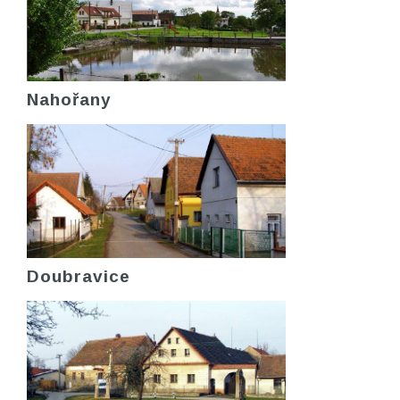
Nahořany
Doubravice