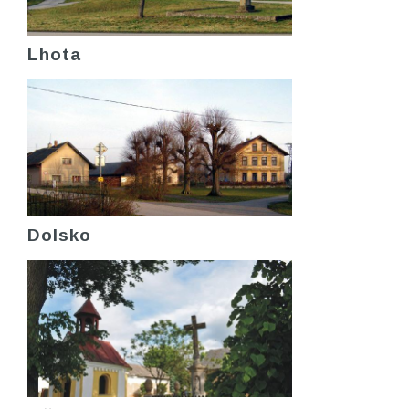
Lhota
Dolsko