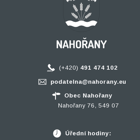
(+420)
491 474 102
podatelna@nahorany.eu
Obec Nahořany
Nahořany 76, 549 07
Úřední hodiny: