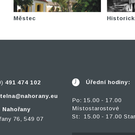
Městec
Historick
Úřední hodiny:
0)
491 474 102
telna@nahorany.eu
Po: 15.00 - 17.00
Místostarostové
 Nahořany
St: 15.00 - 17.00 Sta
řany 76, 549 07