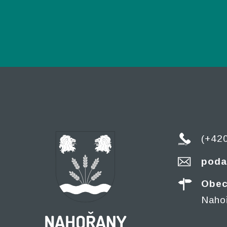
(+42
poda
Obec
Naho