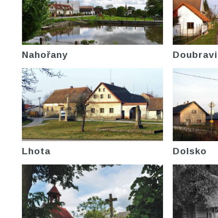
Nahořany
Doubravi
Lhota
Dolsko