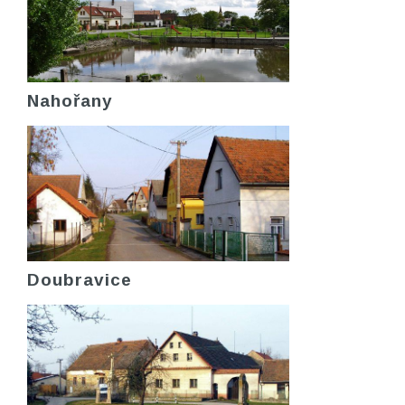
Nahořany
Doubravice