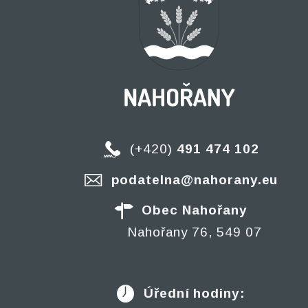
(+420)
491 474 102
podatelna@nahorany.eu
Obec Nahořany
Nahořany 76, 549 07
Úřední hodiny: