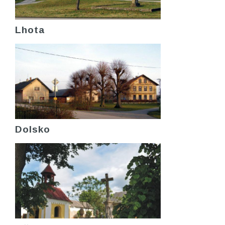
Lhota
Dolsko