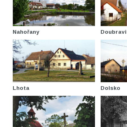
Nahořany
Doubravi
Lhota
Dolsko