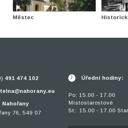
Městec
Historick
Úřední hodiny:
0)
491 474 102
telna@nahorany.eu
Po: 15.00 - 17.00
Místostarostové
 Nahořany
St: 15.00 - 17.00 Sta
řany 76, 549 07