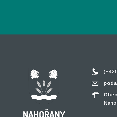
(+42
poda
Obec
Naho