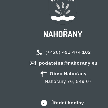
(+420)
491 474 102
podatelna@nahorany.eu
Obec Nahořany
Nahořany 76, 549 07
Úřední hodiny: