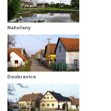
Nahořany
Doubravice