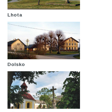
Lhota
Dolsko