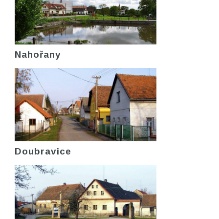
Nahořany
Doubravice