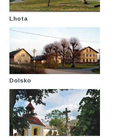
Lhota
Dolsko