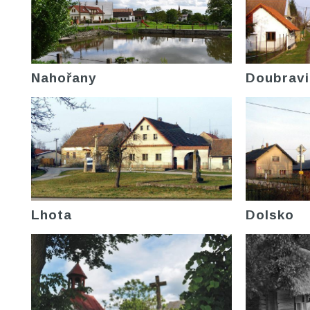
Nahořany
Doubravi
Lhota
Dolsko