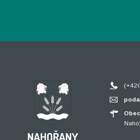
(+42
poda
Obec
Naho