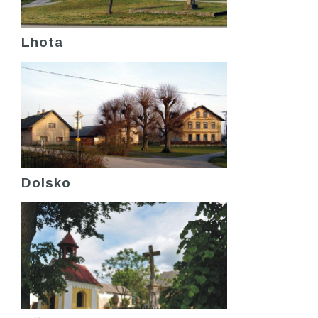
Lhota
Dolsko