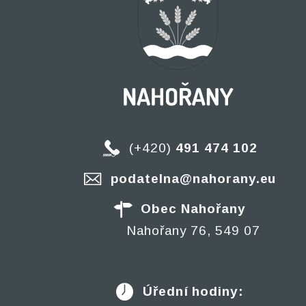
(+420)
491 474 102
podatelna@nahorany.eu
Obec Nahořany
Nahořany 76, 549 07
Úřední hodiny: