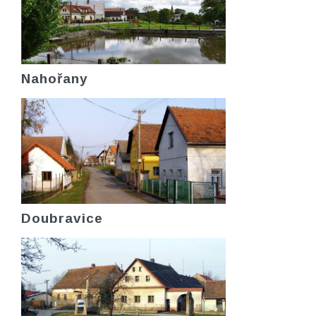
Nahořany
Doubravice