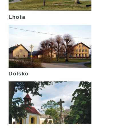
Lhota
Dolsko