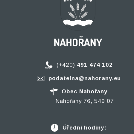
(+420)
491 474 102
podatelna@nahorany.eu
Obec Nahořany
Nahořany 76, 549 07
Úřední hodiny: