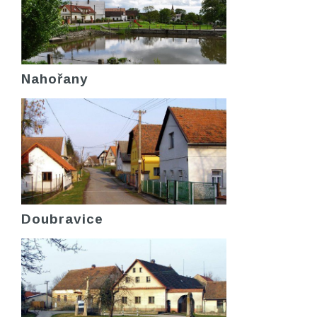
Nahořany
Doubravice