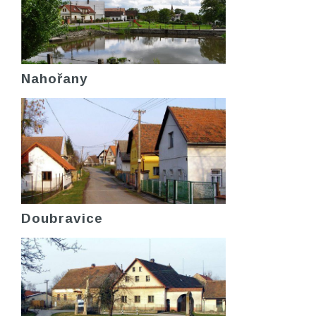
Nahořany
Doubravice