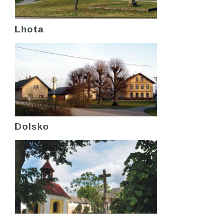
Lhota
Dolsko