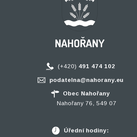
(+420)
491 474 102
podatelna@nahorany.eu
Obec Nahořany
Nahořany 76, 549 07
Úřední hodiny: