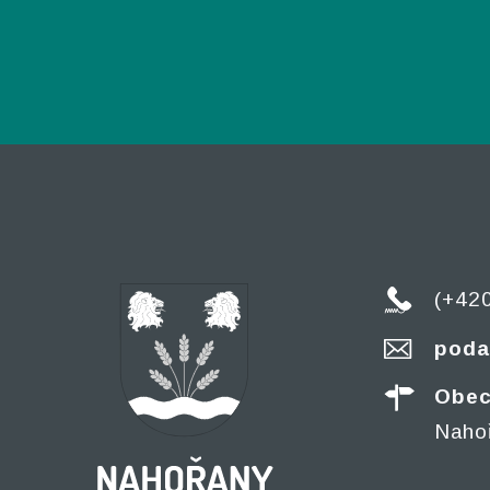
(+42
poda
Obec
Naho