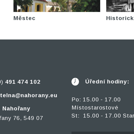
Městec
Historick
Úřední hodiny:
0)
491 474 102
telna@nahorany.eu
Po: 15.00 - 17.00
Místostarostové
 Nahořany
St: 15.00 - 17.00 Sta
řany 76, 549 07