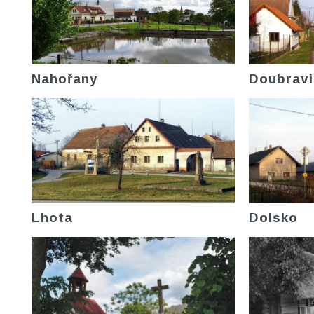
Nahořany
Doubravi
Lhota
Dolsko