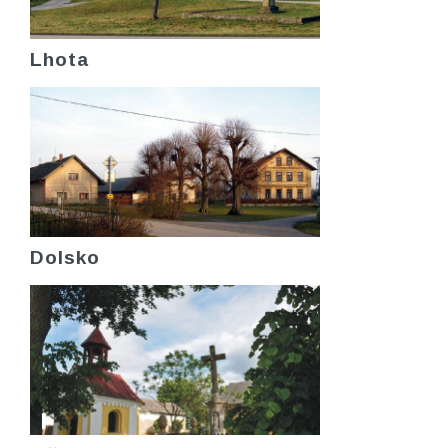
Lhota
Dolsko