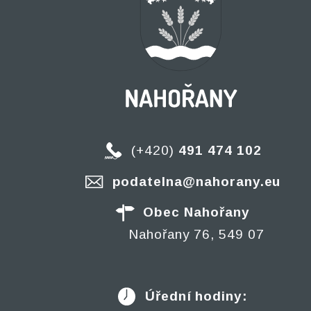
(+420)
491 474 102
podatelna@nahorany.eu
Obec Nahořany
Nahořany 76, 549 07
Úřední hodiny: