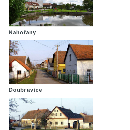
Nahořany
Doubravice