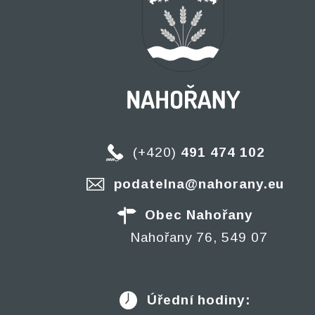
(+420)
491 474 102
podatelna@nahorany.eu
Obec Nahořany
Nahořany 76, 549 07
Úřední hodiny: