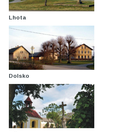
Lhota
Dolsko