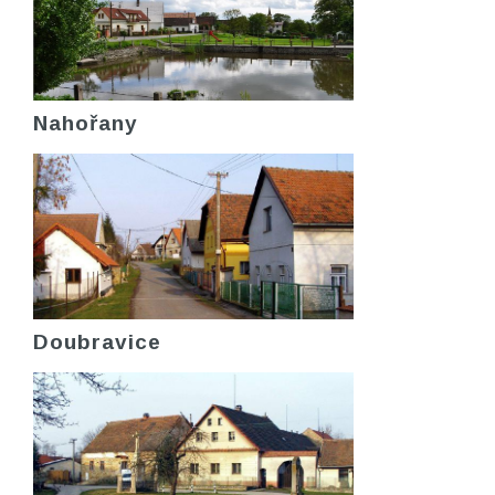
Nahořany
Doubravice