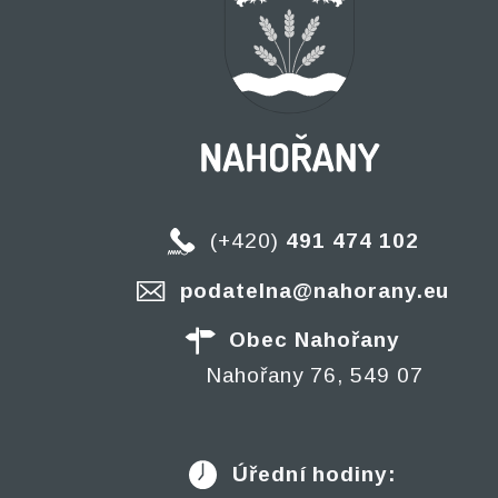
(+420)
491 474 102
podatelna@nahorany.eu
Obec Nahořany
Nahořany 76, 549 07
Úřední hodiny: