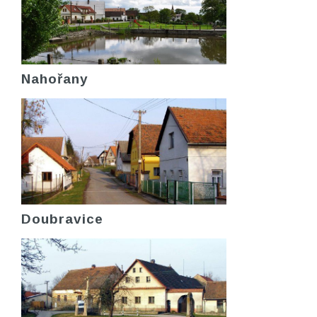
Nahořany
Doubravice