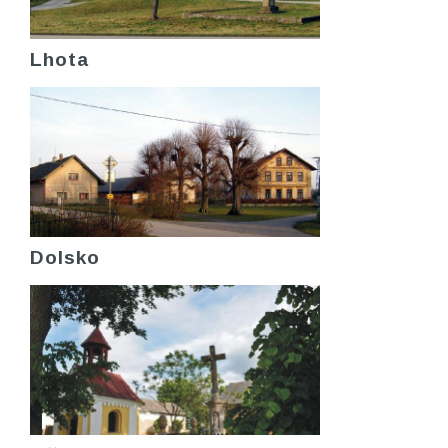
Lhota
Dolsko