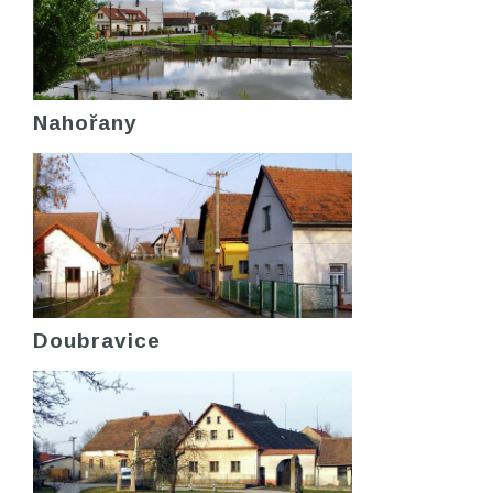
Nahořany
Doubravice