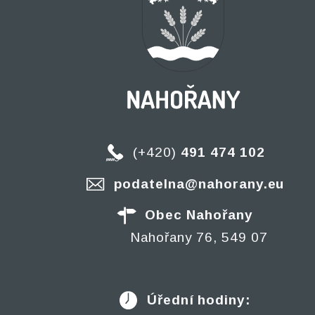
(+420)
491 474 102
podatelna@nahorany.eu
Obec Nahořany
Nahořany 76, 549 07
Úřední hodiny: