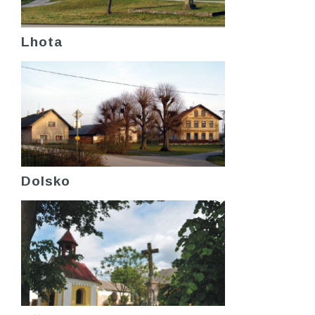
Lhota
Dolsko