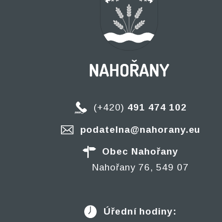
(+420)
491 474 102
podatelna@nahorany.eu
Obec Nahořany
Nahořany 76, 549 07
Úřední hodiny: