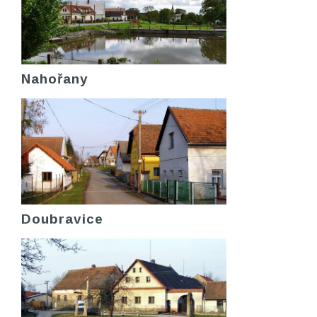
Nahořany
Doubravice