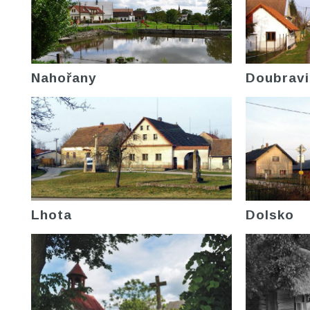
Nahořany
Doubravi
Lhota
Dolsko