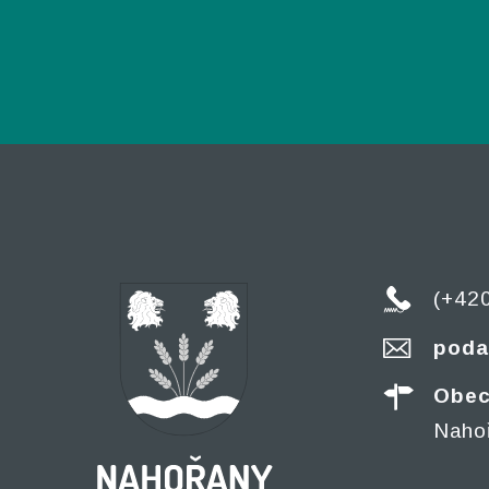
(+42
poda
Obec
Naho