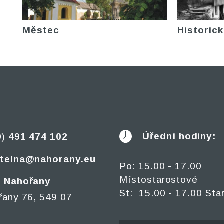
Městec
Historick
Úřední hodiny:
0)
491 474 102
telna@nahorany.eu
Po: 15.00 - 17.00
Místostarostové
 Nahořany
St: 15.00 - 17.00 Sta
řany 76, 549 07