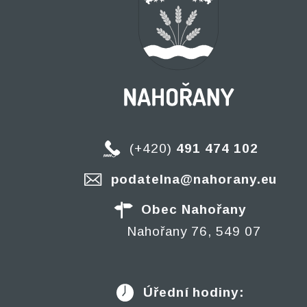
(+420)
491 474 102
podatelna@nahorany.eu
Obec Nahořany
Nahořany 76, 549 07
Úřední hodiny: