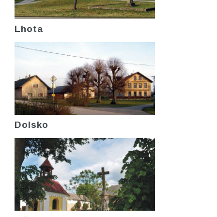
Lhota
Dolsko