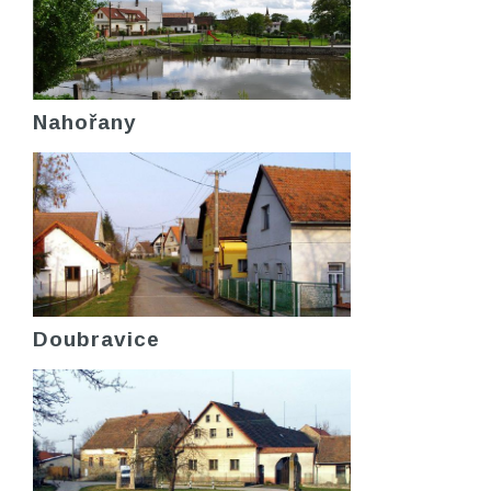
Nahořany
Doubravice