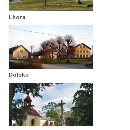
Lhota
Dolsko