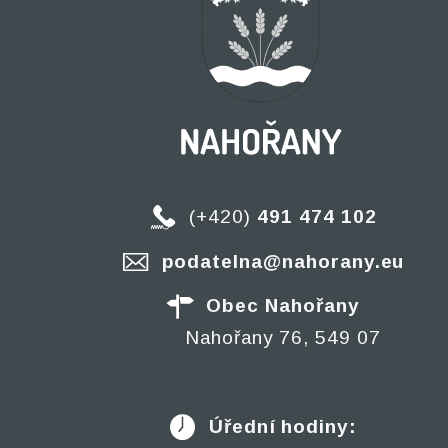
(+420)
491 474 102
podatelna@nahorany.eu
Obec Nahořany
Nahořany 76, 549 07
Úřední hodiny: