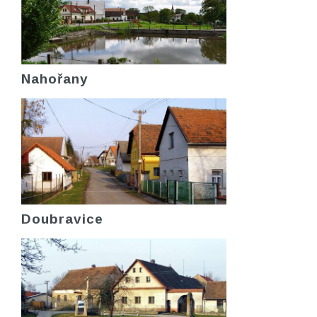
Nahořany
Doubravice