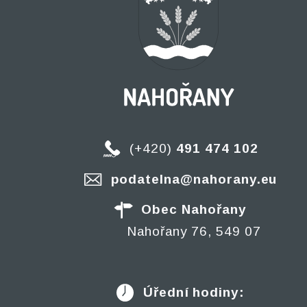
(+420)
491 474 102
podatelna@nahorany.eu
Obec Nahořany
Nahořany 76, 549 07
Úřední hodiny: