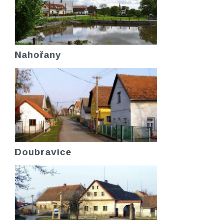
Nahořany
Doubravice