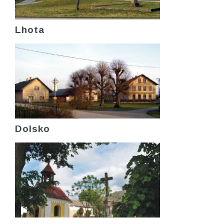
Lhota
Dolsko