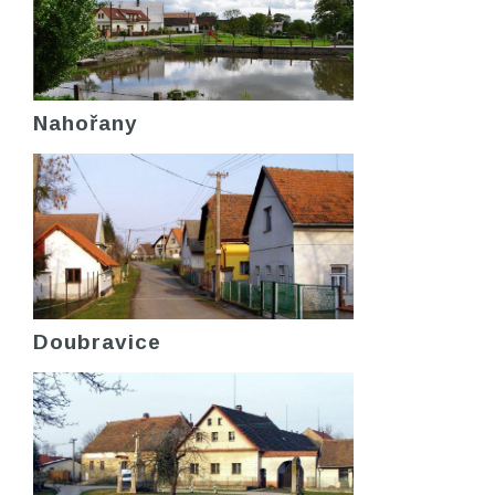
Nahořany
Doubravice