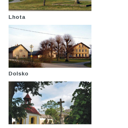
Lhota
Dolsko