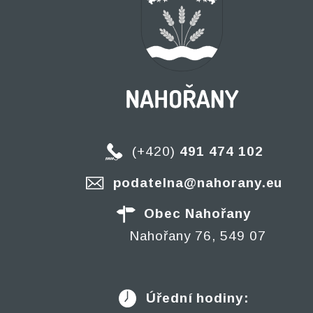
(+420)
491 474 102
podatelna@nahorany.eu
Obec Nahořany
Nahořany 76, 549 07
Úřední hodiny: