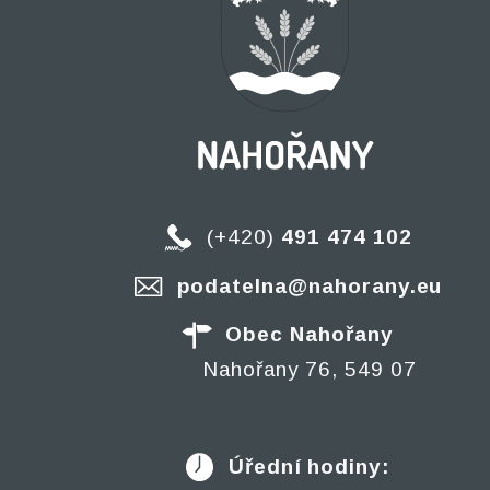
(+420)
491 474 102
podatelna@nahorany.eu
Obec Nahořany
Nahořany 76, 549 07
Úřední hodiny: