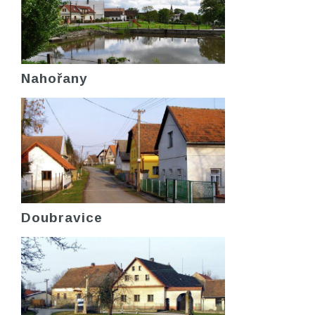
Nahořany
Doubravice