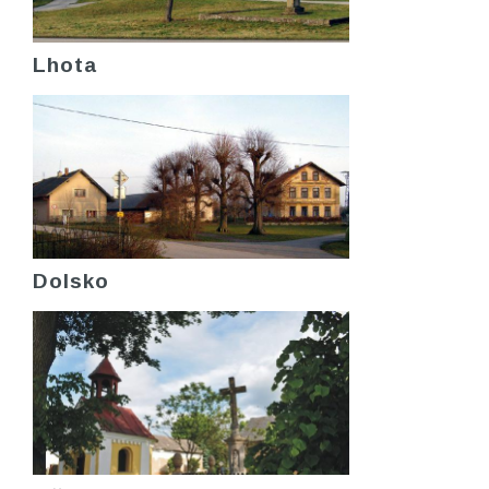
Lhota
Dolsko