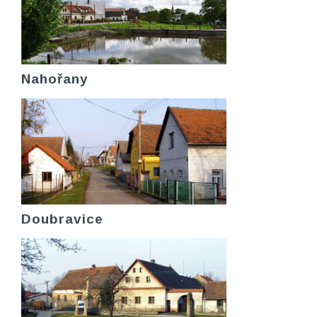
Nahořany
Doubravice