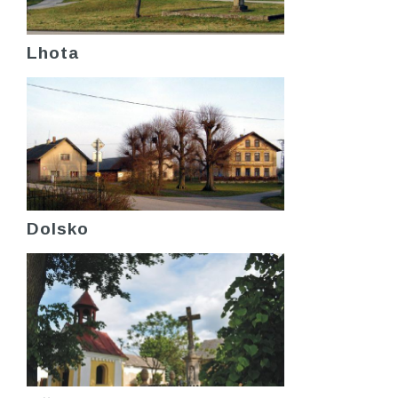
Lhota
Dolsko