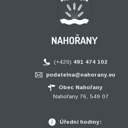
(+420)
491 474 102
podatelna@nahorany.eu
Obec Nahořany
Nahořany 76, 549 07
Úřední hodiny: