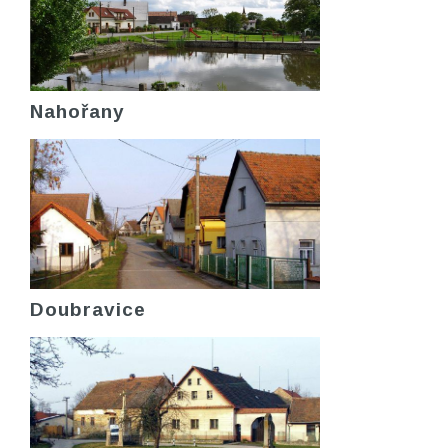
Nahořany
Doubravice