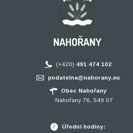
(+420)
491 474 102
podatelna@nahorany.eu
Obec Nahořany
Nahořany 76, 549 07
Úřední hodiny: