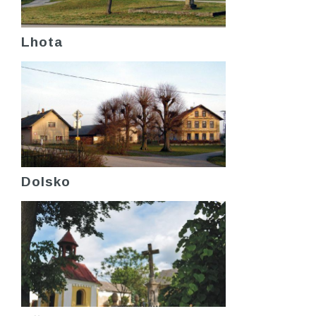
Lhota
Dolsko