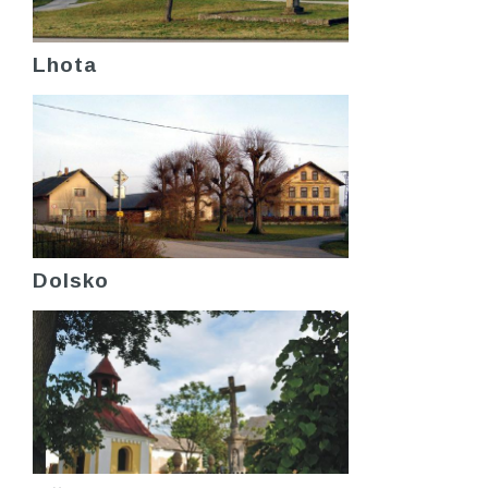
Lhota
Dolsko