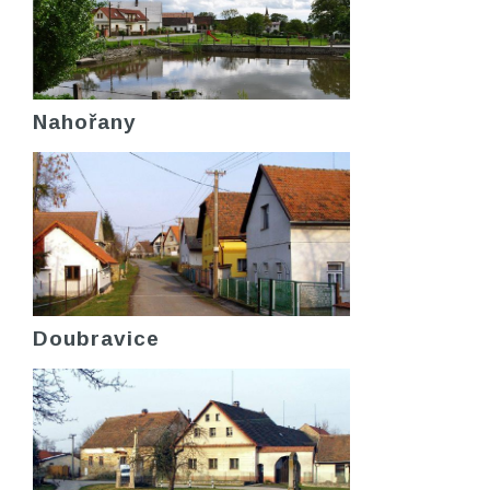
Nahořany
Doubravice