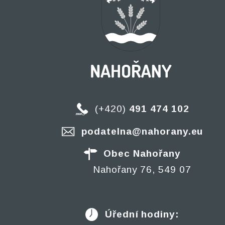
(+420)
491 474 102
podatelna@nahorany.eu
Obec Nahořany
Nahořany 76, 549 07
Úřední hodiny: