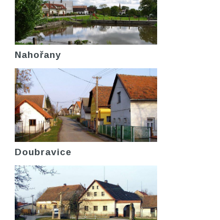
Nahořany
Doubravice