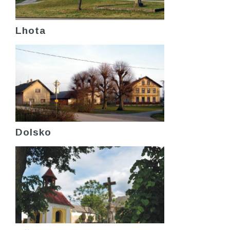
Lhota
Dolsko