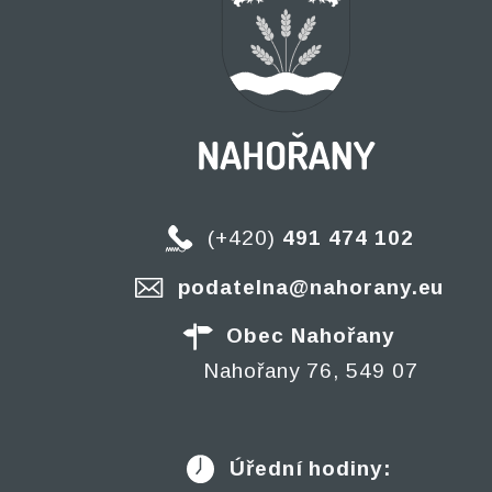
(+420)
491 474 102
podatelna@nahorany.eu
Obec Nahořany
Nahořany 76, 549 07
Úřední hodiny: