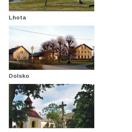
Lhota
Dolsko