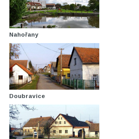
Nahořany
Doubravice