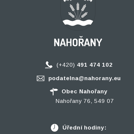
(+420)
491 474 102
podatelna@nahorany.eu
Obec Nahořany
Nahořany 76, 549 07
Úřední hodiny: