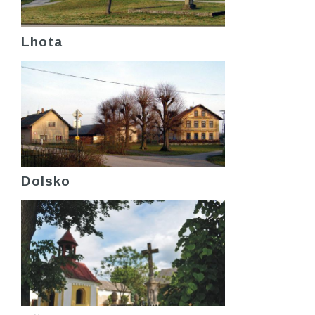
Lhota
Dolsko