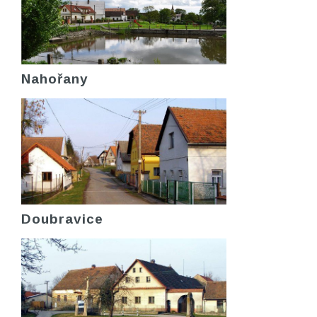
Nahořany
Doubravice