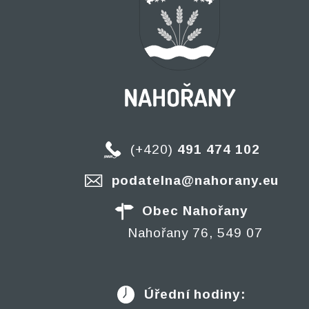
(+420)
491 474 102
podatelna@nahorany.eu
Obec Nahořany
Nahořany 76, 549 07
Úřední hodiny: