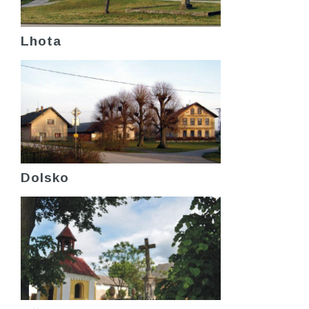
Lhota
Dolsko