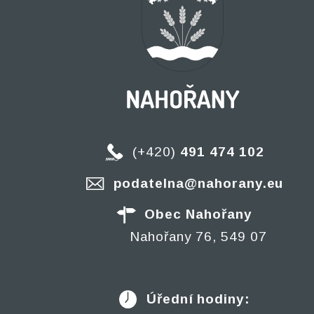
(+420)
491 474 102
podatelna@nahorany.eu
Obec Nahořany
Nahořany 76, 549 07
Úřední hodiny: