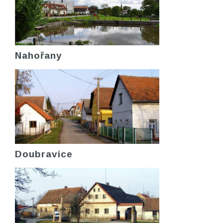
Nahořany
Doubravice