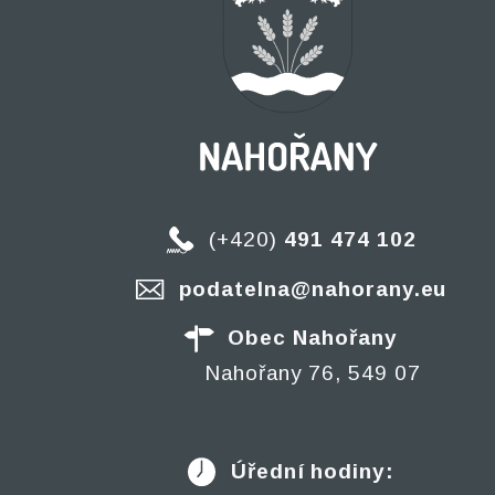
(+420)
491 474 102
podatelna@nahorany.eu
Obec Nahořany
Nahořany 76, 549 07
Úřední hodiny: