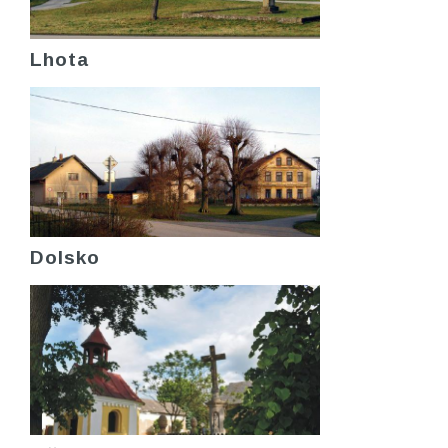
Lhota
Dolsko