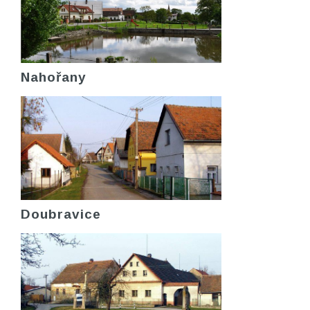
Nahořany
Doubravice