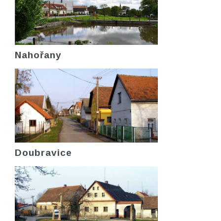
Nahořany
Doubravice