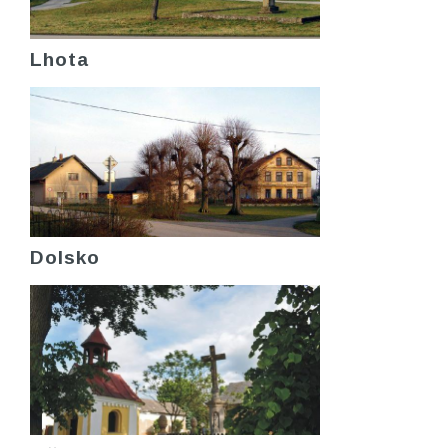
Lhota
Dolsko