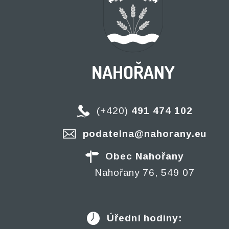
(+420)
491 474 102
podatelna@nahorany.eu
Obec Nahořany
Nahořany 76, 549 07
Úřední hodiny: