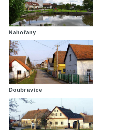
Nahořany
Doubravice