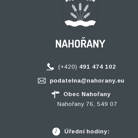
(+420)
491 474 102
podatelna@nahorany.eu
Obec Nahořany
Nahořany 76, 549 07
Úřední hodiny: