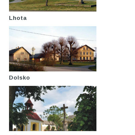
Lhota
Dolsko