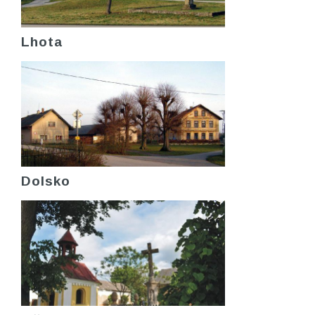
Lhota
Dolsko