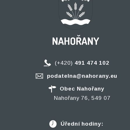
(+420)
491 474 102
podatelna@nahorany.eu
Obec Nahořany
Nahořany 76, 549 07
Úřední hodiny: