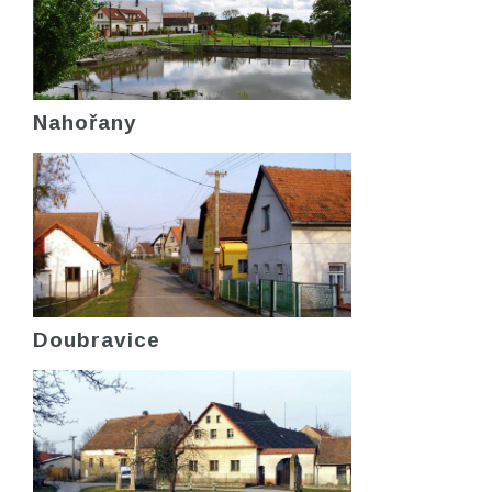
Nahořany
Doubravice