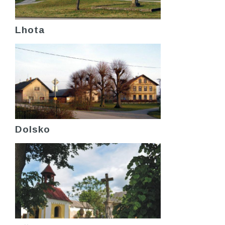
Lhota
Dolsko