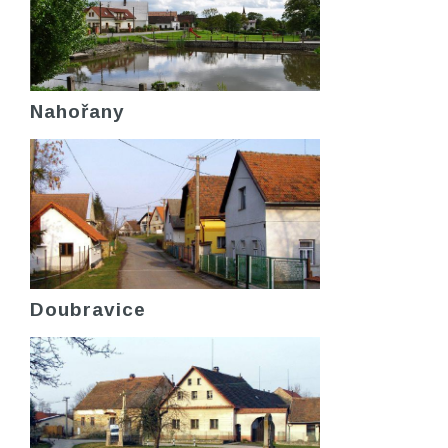
Nahořany
Doubravice