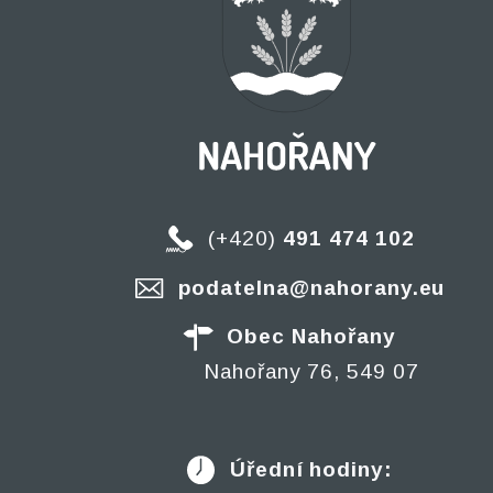
(+420)
491 474 102
podatelna@nahorany.eu
Obec Nahořany
Nahořany 76, 549 07
Úřední hodiny: