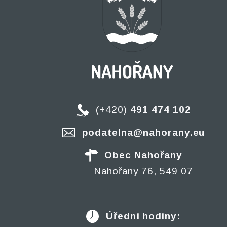
(+420)
491 474 102
podatelna@nahorany.eu
Obec Nahořany
Nahořany 76, 549 07
Úřední hodiny: