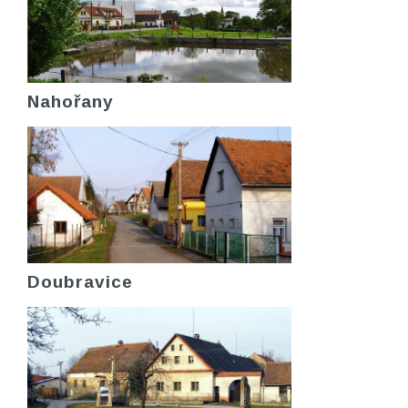
Nahořany
Doubravice