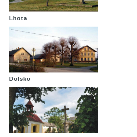
Lhota
Dolsko