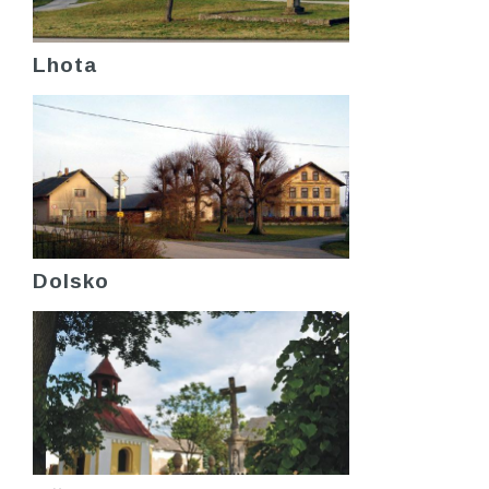
Lhota
Dolsko