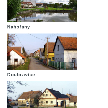
Nahořany
Doubravice