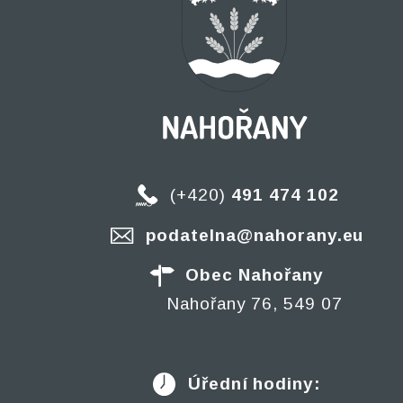
(+420)
491 474 102
podatelna@nahorany.eu
Obec Nahořany
Nahořany 76, 549 07
Úřední hodiny: