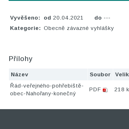
Vyvěšeno:
od
20.04.2021
do
---
Kategorie:
Obecně závazné vyhlášky
Přílohy
Název
Soubor
Veli
Řád-veřejného-pohřebiště-
PDF
218 
obec-Nahořany-konečný