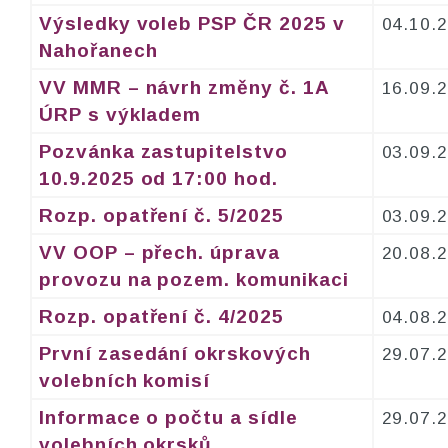
Výsledky voleb PSP ČR 2025 v
04.10.
Nahořanech
VV MMR – návrh změny č. 1A
16.09.
ÚRP s výkladem
Pozvánka zastupitelstvo
03.09.
10.9.2025 od 17:00 hod.
Rozp. opatření č. 5/2025
03.09.
VV OOP – přech. úprava
20.08.
provozu na pozem. komunikaci
Rozp. opatření č. 4/2025
04.08.
První zasedání okrskových
29.07.
volebních komisí
Informace o počtu a sídle
29.07.
volebních okrsků