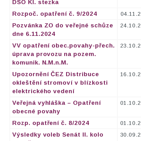
DSO Kl. stezka
Rozpoč. opatření č. 9/2024
04.11.
Pozvánka ZO do veřejné schůze
24.10.
dne 6.11.2024
VV opatření obec.povahy-přech.
23.10.
úprava provozu na pozem.
komunik. N.M.n.M.
Upozornění ČEZ Distribuce
16.10.
okleštění stromoví v blízkosti
elektrického vedení
Veřejná vyhláška – Opatření
01.10.
obecné povahy
Rozp. opatření č. 8/2024
01.10.
Výsledky voleb Senát II. kolo
30.09.