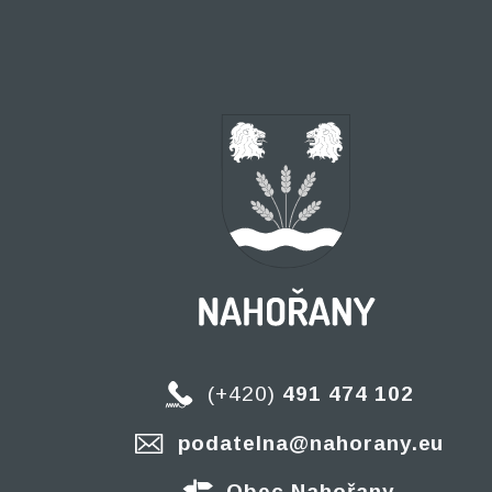
(+420)
491 474 102
podatelna@nahorany.eu
Obec Nahořany