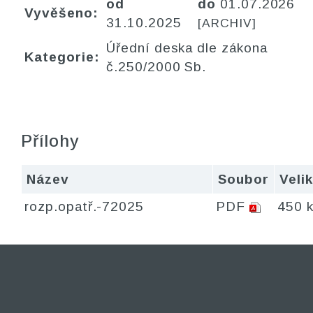
od
do
01.07.2026
Vyvěšeno:
31.10.2025
[ARCHIV]
Úřední deska dle zákona
Kategorie:
č.250/2000 Sb.
Přílohy
Název
Soubor
Veli
rozp.opatř.-72025
PDF
450 