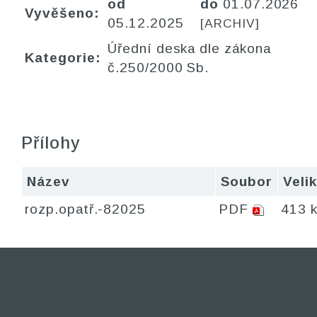
od
do
01.07.2026
Vyvěšeno:
05.12.2025
[ARCHIV]
Úřední deska dle zákona
Kategorie:
č.250/2000 Sb.
Přílohy
Název
Soubor
Veli
rozp.opatř.-82025
PDF
413 