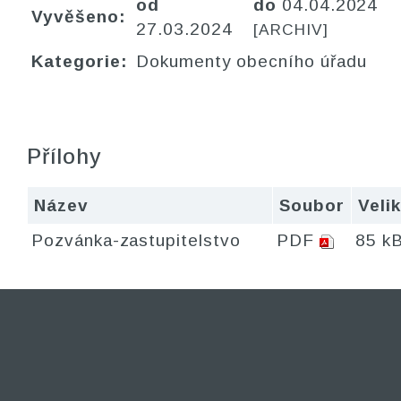
od
do
04.04.2024
Vyvěšeno:
27.03.2024
[ARCHIV]
Kategorie:
Dokumenty obecního úřadu
Přílohy
Název
Soubor
Veli
Pozvánka-zastupitelstvo
PDF
85 k