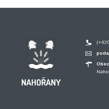
(+42
poda
Obec
Naho