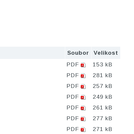
Soubor
Velikost
PDF
153 kB
PDF
281 kB
PDF
257 kB
PDF
249 kB
PDF
261 kB
PDF
277 kB
PDF
271 kB