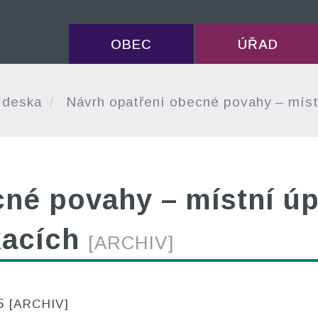
OBEC
ÚŘAD
 deska
Návrh opatření obecné povahy – míst
cné povahy – místní ú
kacích
[ARCHIV]
25
[ARCHIV]