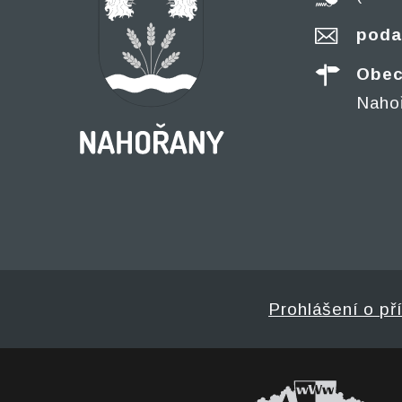
poda
Obec
Naho
Prohlášení o př