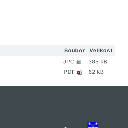
Soubor
Velikost
JPG
385 kB
PDF
62 kB