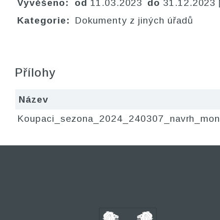
Vyvěšeno:
od
11.03.2023
do
31.12.2023
Kategorie:
Dokumenty z jiných úřadů
Přílohy
Název
Koupaci_sezona_2024_240307_navrh_moni