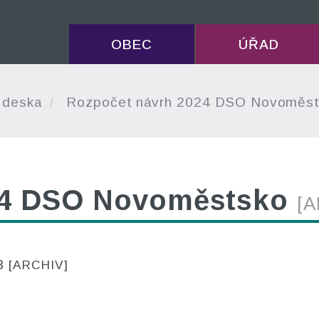
OBEC
ÚŘAD
 deska
Rozpočet návrh 2024 DSO Novoměs
24 DSO Novoměstsko
[A
23
[ARCHIV]