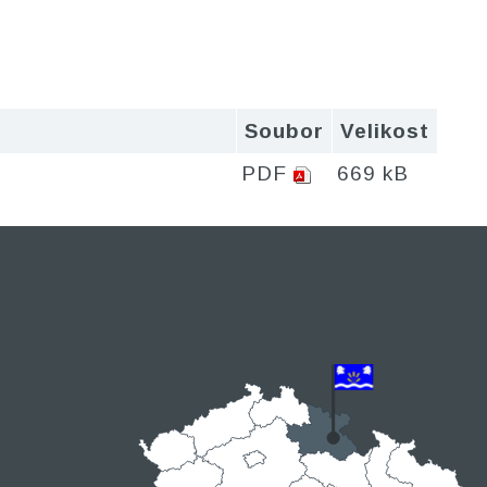
Soubor
Velikost
PDF
669 kB