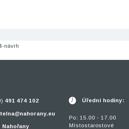
-návrh
Úřední hodiny:
0)
491 474 102
telna@nahorany.eu
Po: 15.00 - 17.00
Místostarostové
 Nahořany