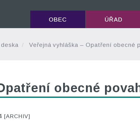
OBEC
ÚŘAD
 deska
Veřejná vyhláška – Opatření obecné 
 Opatření obecné pova
24
[ARCHIV]