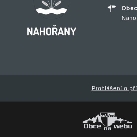
Obec
Naho
Prohlášení o př