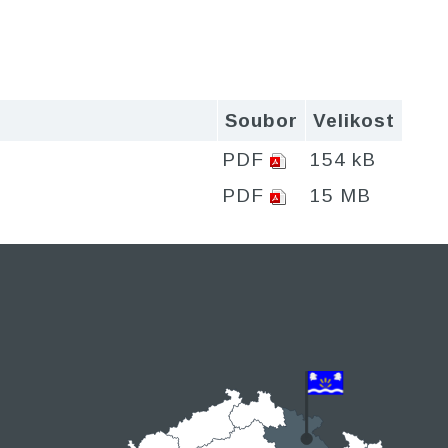
Soubor
Velikost
PDF
154 kB
PDF
15 MB