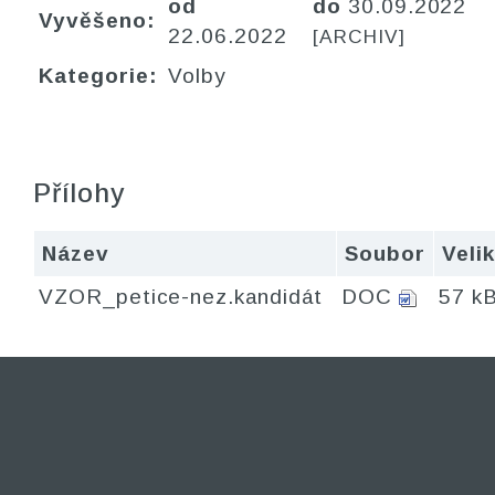
od
do
30.09.2022
Vyvěšeno:
22.06.2022
[ARCHIV]
Kategorie:
Volby
Přílohy
Název
Soubor
Veli
VZOR_petice-nez.kandidát
DOC
57 k