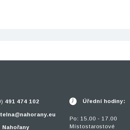
Úřední hodiny:
0)
491 474 102
telna@nahorany.eu
Po: 15.00 - 17.00
Místostarostové
 Nahořany