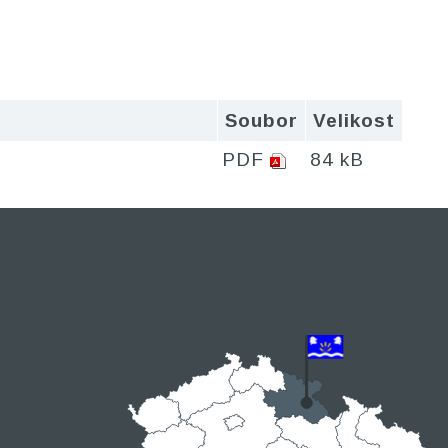
Soubor
Velikost
PDF
84 kB