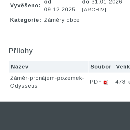
od
do
31.01.2026
Vyvěšeno:
09.12.2025
[ARCHIV]
Kategorie:
Záměry obce
Přílohy
Název
Soubor
Veli
Záměr-pronájem-pozemek-
PDF
478 
Odysseus