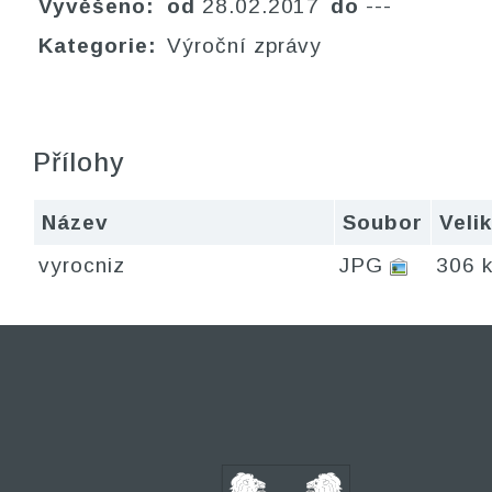
Vyvěšeno:
od
28.02.2017
do
---
Kategorie:
Výroční zprávy
Přílohy
Název
Soubor
Veli
vyrocniz
JPG
306 